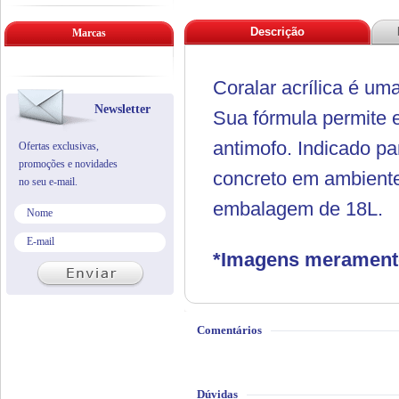
Descrição
Marcas
Coralar acrílica é u
Newsletter
Sua fórmula permite 
antimofo. Indicado pa
Ofertas exclusivas,
promoções e novidades
concreto em ambiente
no seu e-mail.
embalagem de 18L.
*Imagens meramente 
Comentários
Dúvidas