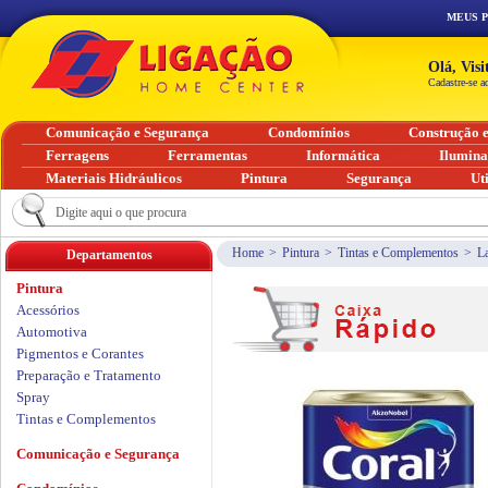
MEUS 
Olá, Vis
Cadastre-se a
Comunicação e Segurança
Condomínios
Construção 
Ferragens
Ferramentas
Informática
Ilumin
Materiais Hidráulicos
Pintura
Segurança
Ut
Home
>
Pintura
>
Tintas e Complementos
>
L
Departamentos
Pintura
Acessórios
Automotiva
Pigmentos e Corantes
Preparação e Tratamento
Spray
Tintas e Complementos
Comunicação e Segurança