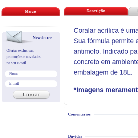
Descrição
Marcas
Coralar acrílica é u
Newsletter
Sua fórmula permite 
antimofo. Indicado pa
Ofertas exclusivas,
promoções e novidades
concreto em ambiente
no seu e-mail.
embalagem de 18L.
*Imagens meramente 
Comentários
Dúvidas