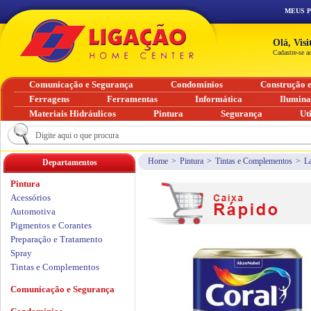
MEUS 
Olá, Vis
Cadastre-se a
Comunicação e Segurança
Condomínios
Construção 
Ferragens
Ferramentas
Informática
Ilumin
Materiais Hidráulicos
Pintura
Segurança
Ut
Home
>
Pintura
>
Tintas e Complementos
>
L
Departamentos
Pintura
Acessórios
Automotiva
Pigmentos e Corantes
Preparação e Tratamento
Spray
Tintas e Complementos
Comunicação e Segurança