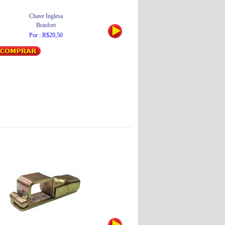
Chave Inglesa
Brasfort
Por : R$20,50
Abraçadeira
Brasfort
Por : R$4,15