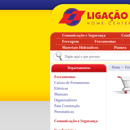
Comunicação e Segurança
Cond
Ferragens
Ferramentas
Materiais Hidráulicos
Pintura
Home
>
Fer
Departamentos
Ferramentas
Caixas de Ferramentas
Elétricas
Manuais
Organizadores
Para Construção
Pneumáticas
Comunicação e Segurança