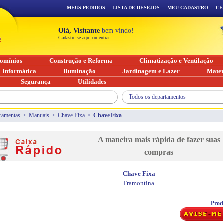
MEUS PEDIDOS
LISTA DE DESEJOS
MEU CADASTRO
CE
Olá, Visitante
bem vindo!
Cadastre-se aqui ou entrar
omínios
Construção e Reforma
Climatização e Ventilação
Informática
Iluminação
Jardinagem e Lazer
Mater
Segurança
Utilidades
Todos os departamentos
ramentas
>
Manuais
>
Chave Fixa
>
Chave Fixa
A maneira mais rápida de fazer suas
compras
Chave Fixa
Tramontina
Prod