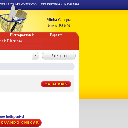
NTRAL DE ATENDIMENTO
TELEVENDAS (11) 3209.5000
Minha Compra
0 itens
|
R$
0,00
Eletroportáteis
Esporte
iais Elétricos
uto Indisponível