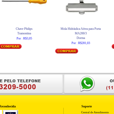
Chave Philips
Mola Hidráulica Aérea para Porta
Tramontina
MA200/3
Dorma
Por : R$3,05
Por : R$281,03
Reconhecida
Suporte
Central de Atendimento