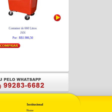
Container de 660 Litros
Assento Sanitário Max
JSN
Tigre
Por : R$1.986,50
Por : R$33,33
Institucional
Home