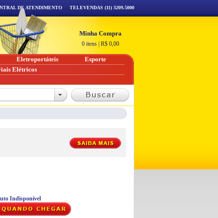
NTRAL DE ATENDIMENTO
TELEVENDAS (11) 3209.5000
Minha Compra
0 itens
|
R$
0,00
Eletroportáteis
Esporte
iais Elétricos
uto Indisponível