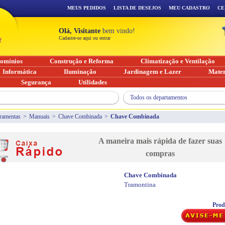
MEUS PEDIDOS
LISTA DE DESEJOS
MEU CADASTRO
CE
Olá, Visitante
bem vindo!
Cadastre-se aqui ou entrar
omínios
Construção e Reforma
Climatização e Ventilação
Informática
Iluminação
Jardinagem e Lazer
Mater
Segurança
Utilidades
Todos os departamentos
ramentas
>
Manuais
>
Chave Combinada
>
Chave Combinada
A maneira mais rápida de fazer suas
compras
Chave Combinada
Tramontina
Prod