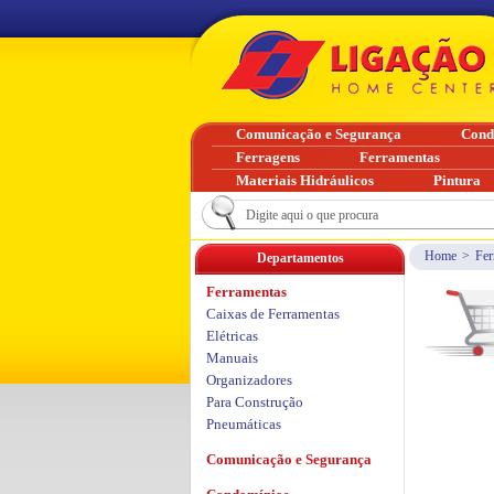
Comunicação e Segurança
Cond
Ferragens
Ferramentas
Materiais Hidráulicos
Pintura
Home
>
Fer
Departamentos
Ferramentas
Caixas de Ferramentas
Elétricas
Manuais
Organizadores
Para Construção
Pneumáticas
Comunicação e Segurança