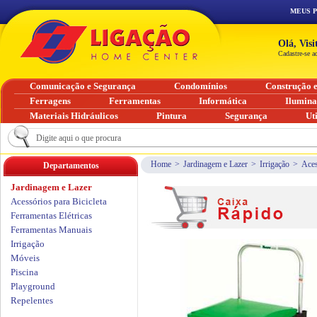
MEUS 
Olá, Vis
Cadastre-se a
Comunicação e Segurança
Condomínios
Construção 
Ferragens
Ferramentas
Informática
Ilumin
Materiais Hidráulicos
Pintura
Segurança
Ut
Home
>
Jardinagem e Lazer
>
Irrigação
>
Aces
Departamentos
Jardinagem e Lazer
Acessórios para Bicicleta
Ferramentas Elétricas
Ferramentas Manuais
Irrigação
Móveis
Piscina
Playground
Repelentes