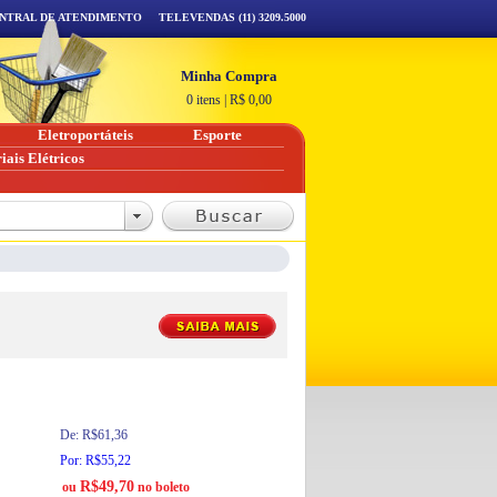
NTRAL DE ATENDIMENTO
TELEVENDAS (11) 3209.5000
Minha Compra
0 itens
|
R$
0,00
Eletroportáteis
Esporte
iais Elétricos
De: R$61,36
Por: R$55,22
R$49,70
ou
no boleto