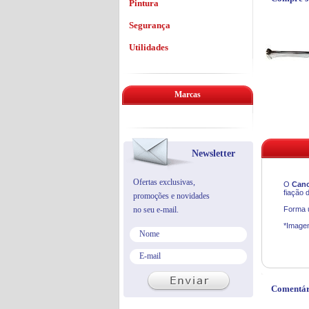
Pintura
Segurança
Utilidades
Marcas
Newsletter
Ofertas exclusivas,
O
Cano
fiação 
promoções e novidades
no seu e-mail.
Forma u
*Imagen
Comentár