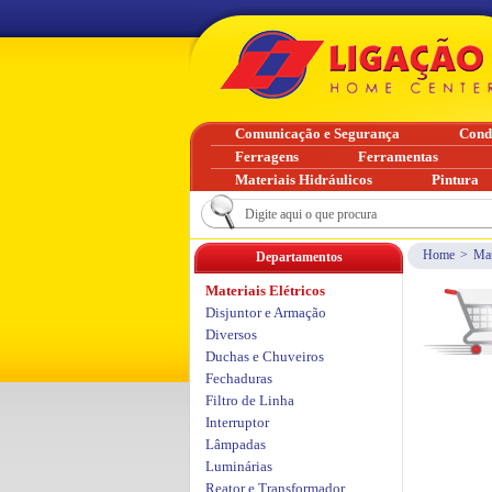
Comunicação e Segurança
Cond
Ferragens
Ferramentas
Materiais Hidráulicos
Pintura
Home
>
Mat
Departamentos
Materiais Elétricos
Disjuntor e Armação
Diversos
Duchas e Chuveiros
Fechaduras
Filtro de Linha
Interruptor
Lâmpadas
Luminárias
Reator e Transformador