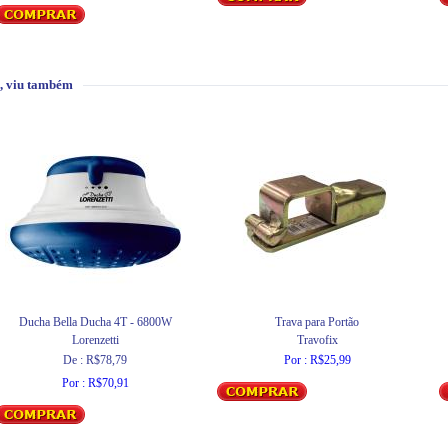
, viu também
Ducha Bella Ducha 4T - 6800W
Trava para Portão
Lorenzetti
Travofix
De : R$78,79
Por : R$25,99
Por : R$70,91