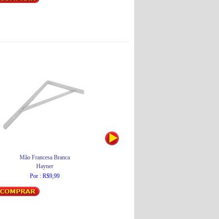
Mão Francesa Branca
Ducha Fashion - 6800W
Hayner
Lorenzetti
Por : R$9,99
Por : R$124,25