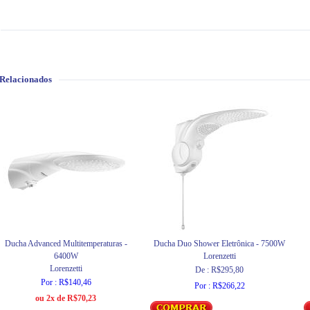
 Relacionados
Ducha Advanced Multitemperaturas -
Ducha Duo Shower Eletrônica - 7500W
6400W
Lorenzetti
Lorenzetti
De : R$295,80
Por : R$140,46
Por : R$266,22
ou 2x de R$70,23