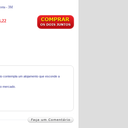
Preta - 3M
,22
eto contempla um alojamento que esconde a
do mercado.