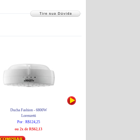
Ducha Fashion - 6800W
Ducha Higiênica 3T - 4300W
Lorenzetti
Lorenzetti
Por : R$124,25
De : R$356,66
ou 2x de R$62,13
Por : R$321,00