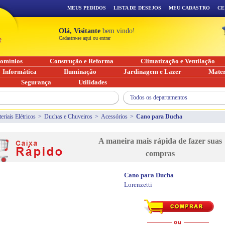
MEUS PEDIDOS
LISTA DE DESEJOS
MEU CADASTRO
CE
Olá, Visitante
bem vindo!
Cadastre-se aqui ou entrar
omínios
Construção e Reforma
Climatização e Ventilação
Informática
Iluminação
Jardinagem e Lazer
Mater
Segurança
Utilidades
Todos os departamentos
eriais Elétricos
>
Duchas e Chuveiros
>
Acessórios
>
Cano para Ducha
A maneira mais rápida de fazer suas
compras
Cano para Ducha
Lorenzetti