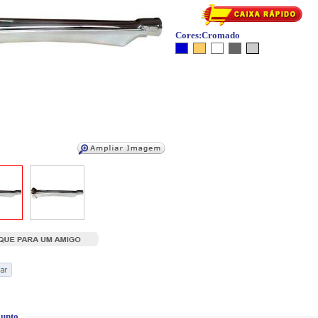
Cores:
Cromado
unto