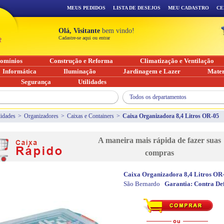
MEUS PEDIDOS
LISTA DE DESEJOS
MEU CADASTRO
CE
Olá, Visitante
bem vindo!
Cadastre-se aqui ou entrar
omínios
Construção e Reforma
Climatização e Ventilação
Informática
Iluminação
Jardinagem e Lazer
Mater
Segurança
Utilidades
Todos os departamentos
lidades
>
Organizadores
>
Caixas e Containers
>
Caixa Organizadora 8,4 Litros OR-05
A maneira mais rápida de fazer suas
compras
Caixa Organizadora 8,4 Litros OR
São Bernardo
Garantia:
Contra Def