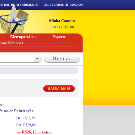
NTRAL DE ATENDIMENTO
TELEVENDAS (11) 3209.5000
Minha Compra
0 itens
|
R$
0,00
Eletroportáteis
Esporte
iais Elétricos
-05
eitos de Fabricação
De: R$32,29
Por: R$29,06
R$26,15
ou
no boleto