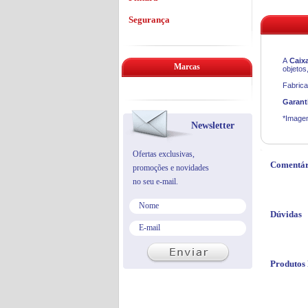
Segurança
A
Caixa
Marcas
objetos
Fabrica
Garant
*Imagen
Newsletter
Ofertas exclusivas,
Comentár
promoções e novidades
no seu e-mail.
Dúvidas
Produtos