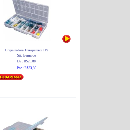
Organizadora Transparente 119
Organizadora Transparente 121
C
São Bernardo
São Bernardo
De : R$25,88
De : R$35,89
Por : R$23,30
Por : R$32,30