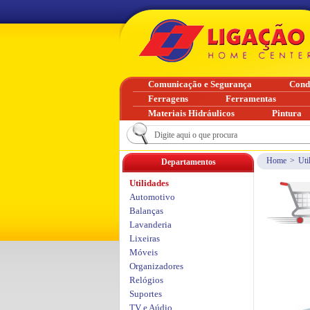
Comunicação e Segurança
Cond
Ferragens
Ferramentas
Materiais Hidráulicos
Pintura
Home
>
Uti
Departamentos
Utilidades
Automotivo
Balanças
Lavanderia
Lixeiras
Móveis
Organizadores
Relógios
Suportes
TV e Aúdio