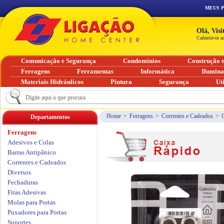
MEUS 
Olá, Vis
Cadastre-se a
Comunicação e Segurança
Condomínios
Construção 
Ferragens
Ferramentas
Informática
Ilumin
Materiais Hidráulicos
Pintura
Segurança
Ut
Home
>
Ferragens
>
Correntes e Cadeados
>
Departamentos
Ferragens
Adesivos e Colas
Barras Antipânico
Correntes e Cadeados
Diversos
Fechaduras
Fitas Adesivas
Molas para Portas
Puxadores para Portas
Suportes