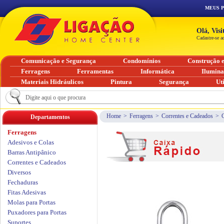
MEUS 
Olá, Vis
Cadastre-se a
Comunicação e Segurança
Condomínios
Construção 
Ferragens
Ferramentas
Informática
Ilumin
Materiais Hidráulicos
Pintura
Segurança
Ut
Home
>
Ferragens
>
Correntes e Cadeados
>
Departamentos
Ferragens
Adesivos e Colas
Barras Antipânico
Correntes e Cadeados
Diversos
Fechaduras
Fitas Adesivas
Molas para Portas
Puxadores para Portas
Suportes