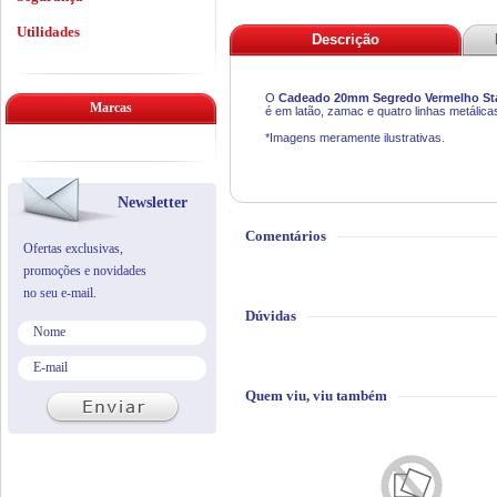
Utilidades
Descrição
O
Cadeado 20mm Segredo Vermelho S
Marcas
é em latão, zamac e quatro linhas metálica
*Imagens meramente ilustrativas.
Newsletter
Comentários
Ofertas exclusivas,
promoções e novidades
no seu e-mail.
Dúvidas
Quem viu, viu também