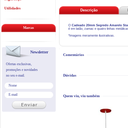
Utilidades
Descrição
O
Cadeado 20mm Segredo Amarelo St
Marcas
é em latão, zamac e quatro linhas metálica
*Imagens meramente ilustrativas.
Newsletter
Comentários
Ofertas exclusivas,
promoções e novidades
Dúvidas
no seu e-mail.
Quem viu, viu também