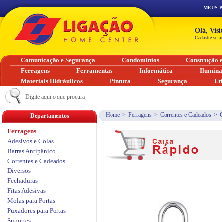
MEUS 
Olá, Vis
Cadastre-se a
Comunicação e Segurança
Condomínios
Construção 
Ferragens
Ferramentas
Informática
Ilumin
Materiais Hidráulicos
Pintura
Segurança
Ut
Home
>
Ferragens
>
Correntes e Cadeados
>
Departamentos
Ferragens
Adesivos e Colas
Barras Antipânico
Correntes e Cadeados
Diversos
Fechaduras
Fitas Adesivas
Molas para Portas
Puxadores para Portas
Suportes