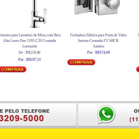
orneira para Lavatório de Mesa com Bica
Fechadura Elétrica para Porta de Vidro
A
Alta Loren One 1195 C29 Cromada
Interna Cromada FV34ICR
Lorenzetti
Amelco
De : R$219,46
Por : R$574,00
Por : R$197,51