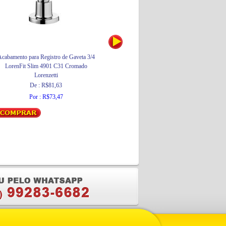
cabamento para Registro de Gaveta 3/4
Cadeado 60mm Com Chave Tetra
LorenFit Slim 4901 C31 Cromado
Pado
Lorenzetti
Por : R$199,87
De : R$81,63
Por : R$73,47