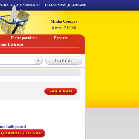
NTRAL DE ATENDIMENTO
TELEVENDAS (11) 3209.5000
Minha Compra
0 itens
|
R$
0,00
Eletroportáteis
Esporte
iais Elétricos
uto Indisponível