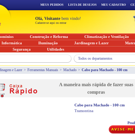
MEUS PEDIDOS
LISTA DE DESEJOS
MEU CADASTRO
CE
Olá, Visitante
bem vindo!
Cadastre-se aqui ou entrar
omínios
Construção e Reforma
Climatização e Ventilação
Informática
Iluminação
Jardinagem e Lazer
Mater
Segurança
Utilidades
Todos os departamentos
dinagem e Lazer
>
Ferramentas Manuais
>
Machado
>
Cabo para Machado - 100 cm
A maneira mais rápida de fazer suas
compras
Cabo para Machado - 100 cm
Tramontina
Prod