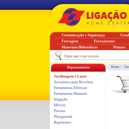
Comunicação e Segurança
Cond
Ferragens
Ferramentas
Materiais Hidráulicos
Pintura
Home
>
Jar
Departamentos
Jardinagem e Lazer
Acessórios para Bicicleta
Ferramentas Elétricas
Ferramentas Manuais
Irrigação
Móveis
Piscina
Playground
Repelentes