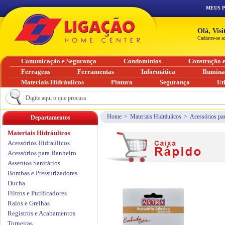
MEUS 
Olá, Vis
Cadastre-se a
Comunicação e Segurança
Condomínios
Construção 
Ferragens
Ferramentas
Informática
Ilumin
Materiais Hidráulicos
Pintura
Segurança
Ut
Home
>
Materiais Hidráulicos
>
Acessórios pa
Departamentos
Materiais Hidráulicos
Acessórios Hidraúlicos
Acessórios para Banheiro
Assentos Sanitários
Bombas e Pressurizadores
Ducha
Filtros e Purificadores
Ralos e Grelhas
Registros e Acabamentos
Torneiras