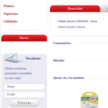
Pintura
Descrição
Segurança
Utilidades
Cabide adesivo CBDA/RG - Astra
Cabide adesivo multiuso.
Marcas
Comentários
Newsletter
Dúvidas
Ofertas exclusivas,
promoções e novidades
Quem viu, viu também
no seu e-mail.