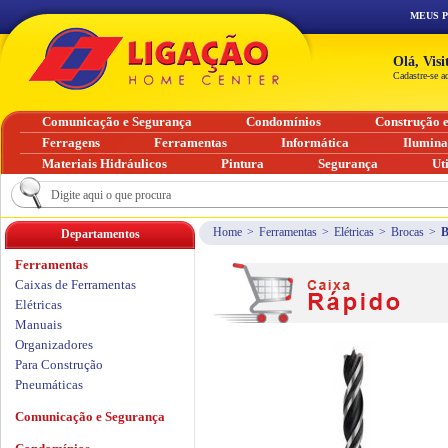
MEUS 
Olá, Vis
Cadastre-se a
Comunicação e Segurança
Condomínios
Construção 
Ferragens
Ferramentas
Informática
Ilumin
Materiais Hidráulicos
Pintura
Segurança
Ut
Home
>
Ferramentas
>
Elétricas
>
Brocas
>
B
Departamentos
Ferramentas
Caixas de Ferramentas
Elétricas
Manuais
Organizadores
Para Construção
Pneumáticas
Comunicação e Segurança