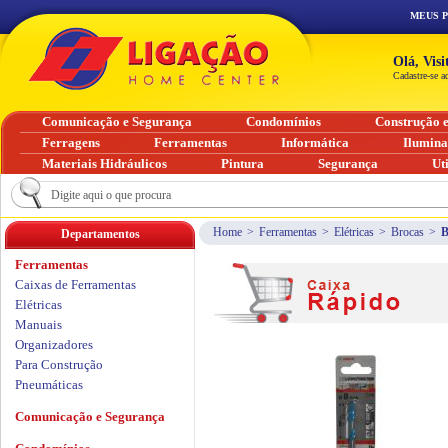
MEUS 
Olá, Vis
Cadastre-se a
Comunicação e Segurança
Condomínios
Construção 
Ferragens
Ferramentas
Informática
Ilumin
Materiais Hidráulicos
Pintura
Segurança
Ut
Home
>
Ferramentas
>
Elétricas
>
Brocas
>
B
Departamentos
Ferramentas
Caixas de Ferramentas
Elétricas
Manuais
Organizadores
Para Construção
Pneumáticas
Comunicação e Segurança