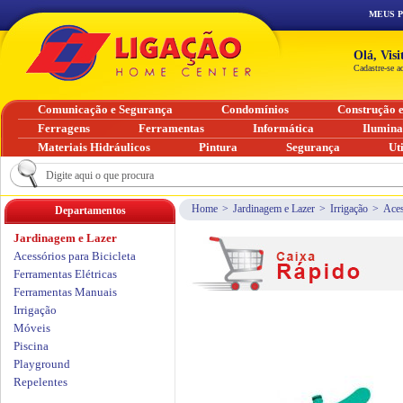
MEUS 
Olá, Vis
Cadastre-se a
Comunicação e Segurança
Condomínios
Construção 
Ferragens
Ferramentas
Informática
Ilumin
Materiais Hidráulicos
Pintura
Segurança
Ut
Home
>
Jardinagem e Lazer
>
Irrigação
>
Aces
Departamentos
Jardinagem e Lazer
Acessórios para Bicicleta
Ferramentas Elétricas
Ferramentas Manuais
Irrigação
Móveis
Piscina
Playground
Repelentes