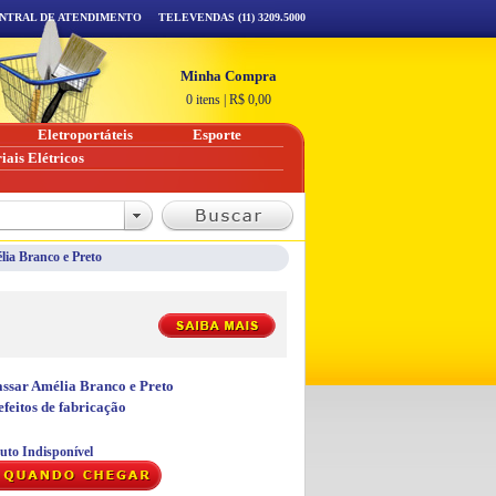
NTRAL DE ATENDIMENTO
TELEVENDAS (11) 3209.5000
Minha Compra
0 itens
|
R$
0,00
Eletroportáteis
Esporte
iais Elétricos
ia Branco e Preto
ssar Amélia Branco e Preto
feitos de fabricação
uto Indisponível