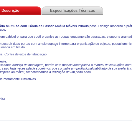
Descrição
Especificações Técnicas
rio Multiuso com Tábua de Passar Amélia Móveis Primus
possui design moderno e prát
ado.
om cabideiro, para que você organize as roupas enquanto são passadas, e suporte aramado
 possuir duas portas com amplo espaço interno para organização de objetos, possui um nich
ionada em tecido.
ia:
Contra defeitos de fabricação.
ante:
alizamos serviço de montagem, porém este modelo acompanha o manual de instruções com 
, caso haja necessidade sugerimos que consulte um profissional habilitado de sua preferênc
limpeza do móvel, recomendamos a utilização de um pano seco.
s meramente ilustrativas.
ios