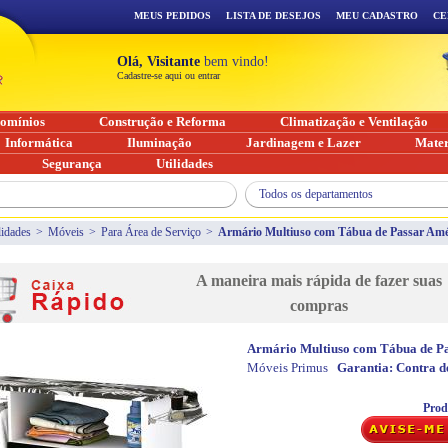
MEUS PEDIDOS
LISTA DE DESEJOS
MEU CADASTRO
CE
Olá, Visitante
bem vindo!
Cadastre-se aqui ou entrar
omínios
Construção e Reforma
Climatização e Ventilação
Informática
Iluminação
Jardinagem e Lazer
Mater
Segurança
Utilidades
Todos os departamentos
lidades
>
Móveis
>
Para Área de Serviço
>
Armário Multiuso com Tábua de Passar Amél
A maneira mais rápida de fazer suas
compras
Armário Multiuso com Tábua de Pa
Móveis Primus
Garantia:
Contra de
Prod