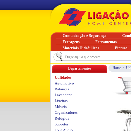
Comunicação e Segurança
Cond
Ferragens
Ferramentas
Materiais Hidráulicos
Pintura
Home
>
Uti
Departamentos
Utilidades
Automotivo
Balanças
Lavanderia
Lixeiras
Móveis
Organizadores
Relógios
Suportes
TV e Aúdio