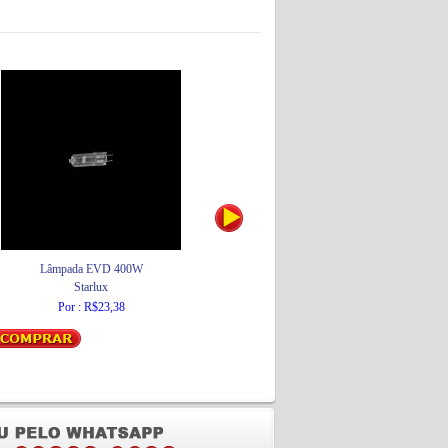
Lâmpada EVD 400W
Mini Arco de Serra 12"
Starlux
Thompson
Por : R$23,38
Por : R$6,43