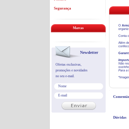
Segurança
O
Armá
Marcas
organiz
Conta c
Além de
confecc
Newsletter
Garant
Import
Não re
Ofertas exclusivas,
sozinho
promoções e novidades
Para a 
no seu e-mail.
*Imagen
Comentár
Dúvidas