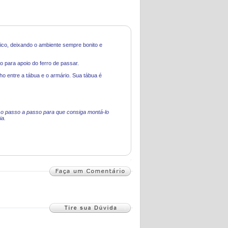
ico, deixando o ambiente sempre bonito e
 para apoio do ferro de passar.
o entre a tábua e o armário. Sua tábua é
o passo a passo para que consiga montá-lo
ia.