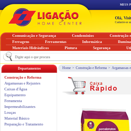
MEUS 
Olá, Vis
Cadastre-se a
Comunicação e Segurança
Condomínios
Construção 
Ferragens
Ferramentas
Informática
Ilumin
Materiais Hidráulicos
Pintura
Segurança
Ut
Home
>
Construção e Reforma
>
Argamassas e
Departamentos
Construção e Reforma
Argamassas e Rejuntes
Caixas d'Água
Equipamento
Ferramenta
Impermeabilizantes
Louças
Material Básico
Preparação e Tratamento