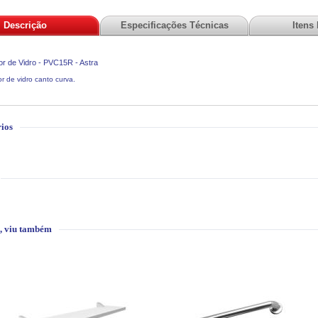
Descrição
Especificações Técnicas
Itens
r de Vidro - PVC15R - Astra
r de vidro canto curva.
ios
, viu também