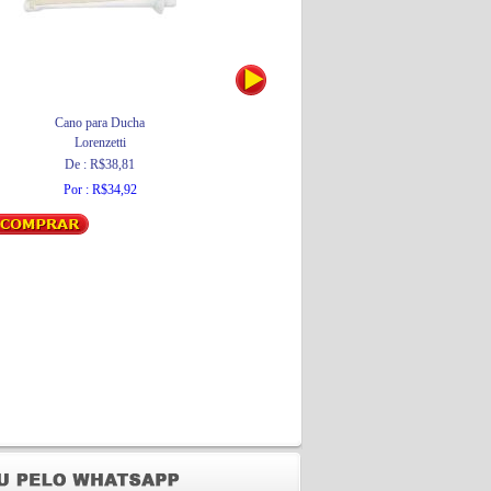
Cano para Ducha
Capa para Iphone 4 e 4S Piano - CB03
Lorenzetti
UNIK Iluminação
De : R$38,81
Por : R$12,90
Por : R$34,92