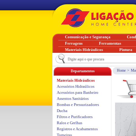
Comunicação e Segurança
Cond
Ferragens
Ferramentas
Materiais Hidráulicos
Pintura
Home
>
Mat
Departamentos
Materiais Hidráulicos
Acessórios Hidraúlicos
Acessórios para Banheiro
Assentos Sanitários
Bombas e Pressurizadores
Ducha
Filtros e Purificadores
Ralos e Grelhas
Registros e Acabamentos
Torneiras