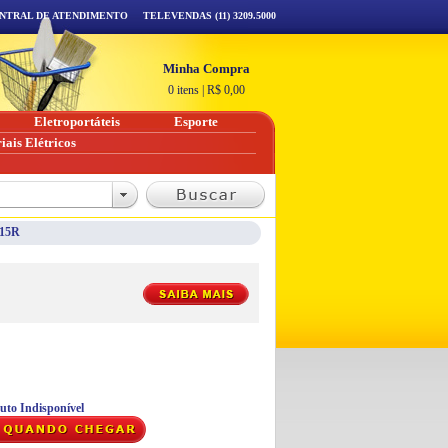
NTRAL DE ATENDIMENTO
TELEVENDAS (11) 3209.5000
Minha Compra
0 itens
|
R$
0,00
Eletroportáteis
Esporte
iais Elétricos
C15R
uto Indisponível