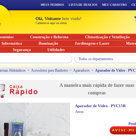
MEUS PEDIDOS
LISTA DE DESEJOS
MEU CADASTRO
CE
Olá, Visitante
bem vindo!
Cadastre-se aqui ou entrar
omínios
Construção e Reforma
Climatização e Ventilação
Informática
Iluminação
Jardinagem e Lazer
Mater
Segurança
Utilidades
Todos os departamentos
eriais Hidráulicos
>
Acessórios para Banheiro
>
Aparadores
>
Aparador de Vidro - PV
A maneira mais rápida de fazer suas
compras
Aparador de Vidro - PVC15R
Astra
Prod