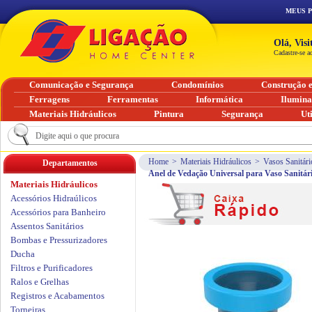
MEUS 
Olá, Vis
Cadastre-se a
Comunicação e Segurança
Condomínios
Construção 
Ferragens
Ferramentas
Informática
Ilumin
Materiais Hidráulicos
Pintura
Segurança
Ut
Home
>
Materiais Hidráulicos
>
Vasos Sanitári
Departamentos
Anel de Vedação Universal para Vaso Sanitá
Materiais Hidráulicos
Acessórios Hidraúlicos
Acessórios para Banheiro
Assentos Sanitários
Bombas e Pressurizadores
Ducha
Filtros e Purificadores
Ralos e Grelhas
Registros e Acabamentos
Torneiras