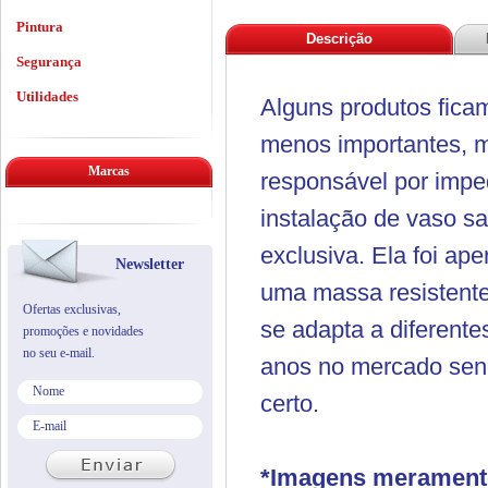
Pintura
Descrição
Segurança
Utilidades
Alguns produtos fica
menos importantes, mu
Marcas
responsável por impe
instalação de vaso sa
exclusiva. Ela foi ap
Newsletter
uma massa resistente
Ofertas exclusivas,
se adapta a diferentes
promoções e novidades
no seu e-mail.
anos no mercado send
certo.
*Imagens meramente 