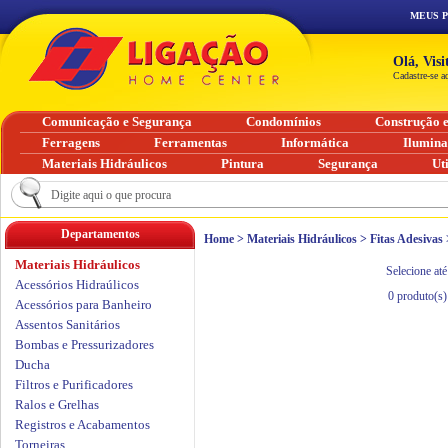
MEUS 
Olá, Vis
Cadastre-se a
Comunicação e Segurança
Condomínios
Construção 
Ferragens
Ferramentas
Informática
Ilumin
Materiais Hidráulicos
Pintura
Segurança
Ut
Departamentos
Home
>
Materiais Hidráulicos
>
Fitas Adesivas
Materiais Hidráulicos
Selecione até
Acessórios Hidraúlicos
0
produto(s)
Acessórios para Banheiro
Assentos Sanitários
Bombas e Pressurizadores
Ducha
Filtros e Purificadores
Ralos e Grelhas
Registros e Acabamentos
Torneiras