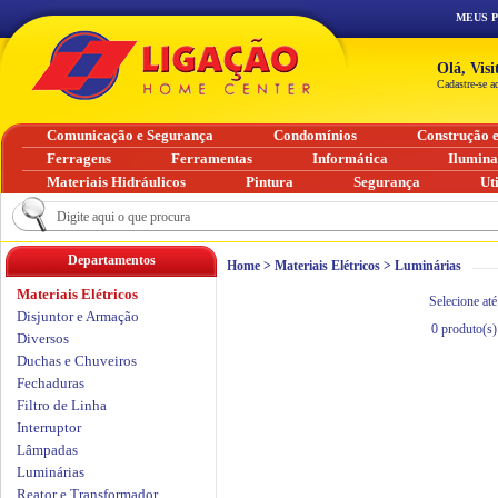
MEUS 
Olá, Vis
Cadastre-se a
Comunicação e Segurança
Condomínios
Construção 
Ferragens
Ferramentas
Informática
Ilumin
Materiais Hidráulicos
Pintura
Segurança
Ut
Departamentos
Home
>
Materiais Elétricos
>
Luminárias
Materiais Elétricos
Selecione até
Disjuntor e Armação
0
produto(s)
Diversos
Duchas e Chuveiros
Fechaduras
Filtro de Linha
Interruptor
Lâmpadas
Luminárias
Reator e Transformador